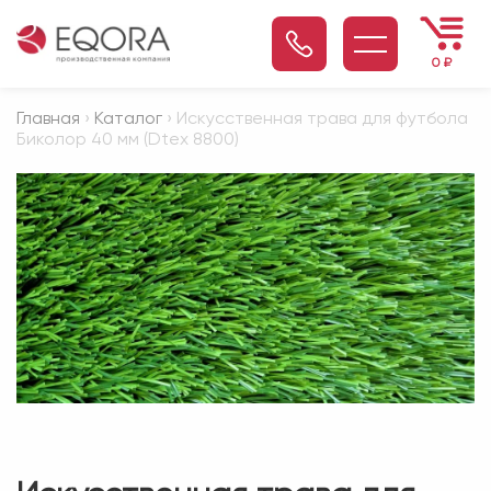
0
₽
Главная
›
Каталог
› Искусственная трава для футбола
Биколор 40 мм (Dtex 8800)