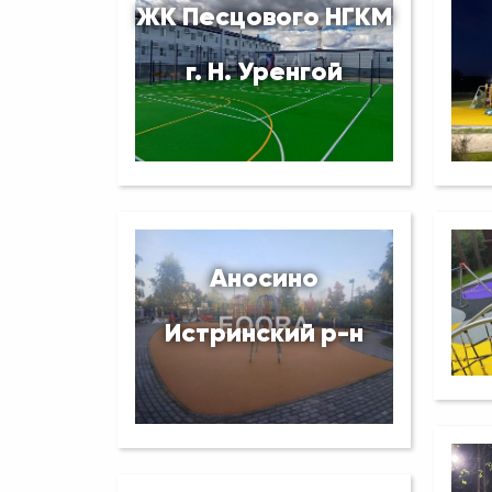
ЖК Песцового НГКМ
г. Н. Уренгой
Аносино
Истринский р-н