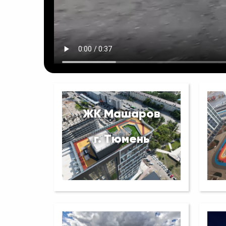
ЖК Машаров
г. Тюмень