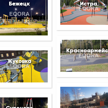
Бежецк
Истра
Красноармейс
Жуковка
Супонево