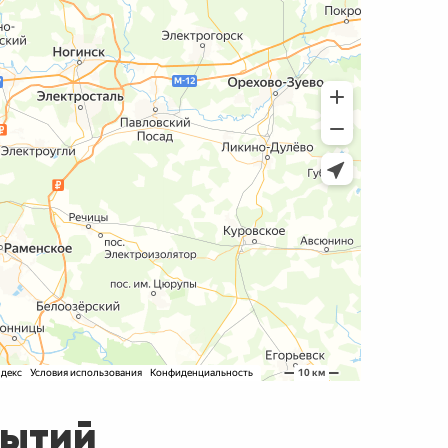
рытий